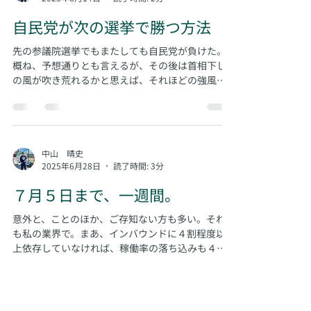
中山 晴史
2025年8月14日
読了時間: 2分
自民党が次の選挙で勝つ方法
先の参議院選挙でもまたしても自民党が負けた。
概ね、予想通りとも言えるが、その後は首相下し
の風が吹き荒れるかと思えば、それほどの強風に
もならず、何とか政権としては首の皮一枚で存続
している。今後、解散総選挙には簡単にはならな
いだろうが、それは自民党が自ら負けを予想して
いるからであり、３回連続で国民の指示が得られ
ずば・・・で、粛々と政が進んでいる。でも勝つ
中山 晴史
2025年6月28日
読了時間: 3分
方法はある。 では、どうやったら自民党が勝てる
か。私はその可能性は大いにあると思う。ただ、
７月５日まで、一週間。
それにはもちろん大鉈を振るう必要がある。今回
の参議院選の敗戦はもちろん現政権に対する審判
意外と、ことのほか、ご存知ない方も多い。それ
でもあるが、同時に自民党自体に対する国民の審
も私の業界で。まあ、インバウンドに４割程度以
判だった。自民党のこれまでの政治にたいする審