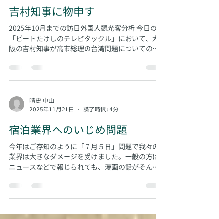
晴史 中山
2025年11月23日
読了時間: 4分
吉村知事に物申す
2025年10月までの訪日外国人観光客分析 今日の
「ビートたけしのテレビタックル」において、大
阪の吉村知事が高市総理の台湾問題についての発
言が観光業界に与えている影響についてコメント
した。総理が発言を撤回するか否かについてはそ
の後、必要なしと明言しているが、宿泊業界に対
してはこれによる影響についての対策をありがた
くも教えてくれた。 「宿泊業界が中国に依存せず
晴史 中山
2025年11月21日
読了時間: 4分
とも成り立つビジネスモデルを構築すればいい」
と。 正直、「バカ言ってんじゃない」と言いた
宿泊業界へのいじめ問題
い。こういう発言は無能なコンサルタントがよく
言うセリフで、それぞれの施設やエリアや業界が
今年はご存知のように「７月５日」問題で我々の
全くまともなマーケティングをしていないかのよ
業界は大きなダメージを受けました。一般の方は
うな思い込みによる発言と感じる。10月までの訪
ニュースなどで報じられても、漫画の話がそんな
日外国人旅行者はおよそ390万人。 これはすでに
に影響があるのかと思われていたようですし、実
昨年一年間の数値を上回っている。ただ、それで
際に私の友人にもその問題自体を知らない人もお
もこの動きには７月を前にしてブレーキがかかっ