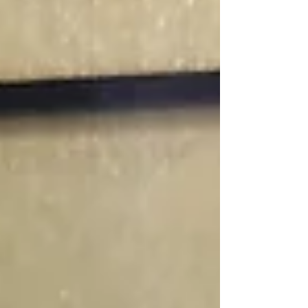
りました。結果的には７月５日には何も起きず、
た。いわゆる７月５日問題で、「台湾から日本に
すぐさま、メディアも一般の方々もこの問題はお
かけて何かが起こる」というようなまさに余計な
忘れになり、確かに一般の方への実質的な影響は
発言（記述）が漫画の世界であったためで、二人
なかったわけですから、致し方ない面もありま
の女性の余計な発言で今年の宿泊業界は打撃を受
す。 しかしながら、７月５日に何もなかったから
けたことになる。..
といえ、いきなり６日から予約が増えるわけでも
なく、おそらく多くの温泉旅館などではお盆まで
は苦しい時期を過ごしたことと思いますし、実際
に私の知る旅館でも稼働は戻りませんでした。ご
本人は何の責任もないということになってしまい
ますが、漫画の世界の話が実社会に影響を及ぼし
てしまったのは事実で、ただ、旅行業界のみとい
う点が我々が忸怩たる思いを抱くところです。そ
の後、お盆にはある程度の回復がありましたが、
その後は紅葉の季節までの端境期でもあります
が、９月は全般的に営業成績が悪かった施設が多
いようです。 インバウンドビジネス